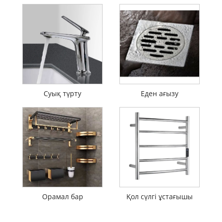
Суық түрту
Еден ағызу
Орамал бар
Қол сүлгі ұстағышы