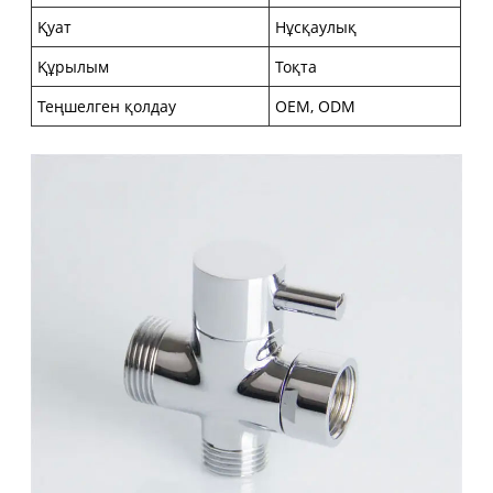
Қуат
Нұсқаулық
Құрылым
Тоқта
Теңшелген қолдау
OEM, ODM