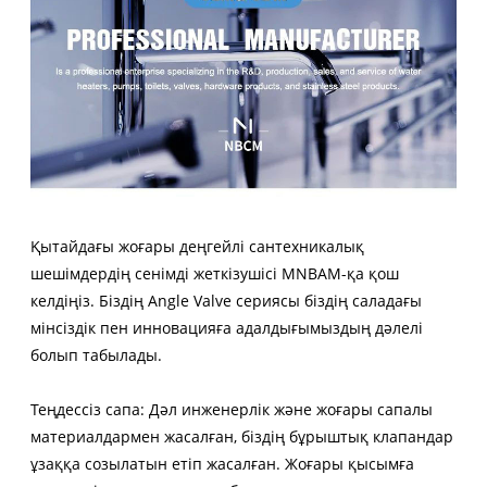
Қытайдағы жоғары деңгейлі сантехникалық
шешімдердің сенімді жеткізушісі MNBAM-қа қош
келдіңіз. Біздің Angle Valve сериясы біздің саладағы
мінсіздік пен инновацияға адалдығымыздың дәлелі
болып табылады.
Теңдессіз сапа: Дәл инженерлік және жоғары сапалы
материалдармен жасалған, біздің бұрыштық клапандар
ұзаққа созылатын етіп жасалған. Жоғары қысымға