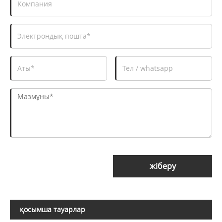
жіберу
қосымша тауарлар