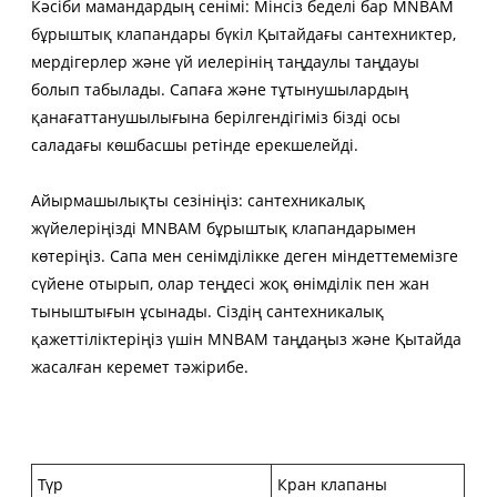
Кәсіби мамандардың сенімі: Мінсіз беделі бар MNBAM
бұрыштық клапандары бүкіл Қытайдағы сантехниктер,
мердігерлер және үй иелерінің таңдаулы таңдауы
болып табылады. Сапаға және тұтынушылардың
қанағаттанушылығына берілгендігіміз бізді осы
саладағы көшбасшы ретінде ерекшелейді.
Айырмашылықты сезініңіз: сантехникалық
жүйелеріңізді MNBAM бұрыштық клапандарымен
көтеріңіз. Сапа мен сенімділікке деген міндеттемемізге
сүйене отырып, олар теңдесі жоқ өнімділік пен жан
тыныштығын ұсынады. Сіздің сантехникалық
қажеттіліктеріңіз үшін MNBAM таңдаңыз және Қытайда
жасалған керемет тәжірибе.
Түр
Кран клапаны