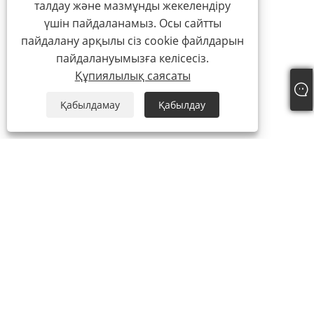
талдау және мазмұнды жекелендіру
үшін пайдаланамыз. Осы сайтты
пайдалану арқылы сіз cookie файлдарын
пайдалануымызға келісесіз.
Құпиялылық саясаты
Қабылдамау
Қабылдау
Тел:
+86-15888527725
Электрондық пошта:
zhr-8104@hotmail.com