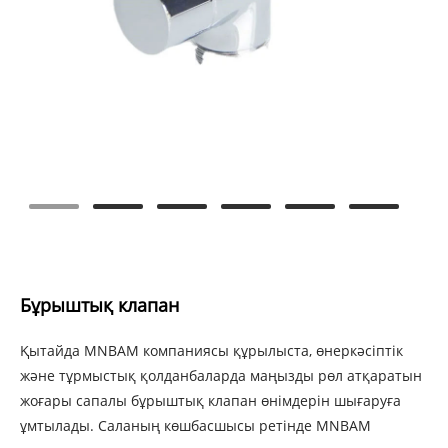
Бұрыштық клапан
Қытайда MNBAM компаниясы құрылыста, өнеркәсіптік
және тұрмыстық қолданбаларда маңызды рөл атқаратын
жоғары сапалы бұрыштық клапан өнімдерін шығаруға
ұмтылады. Саланың көшбасшысы ретінде MNBAM