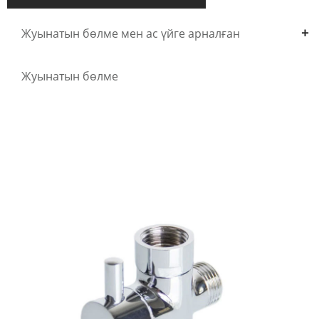
Жуынатын бөлме мен ас үйге арналған
раковиналар
Жуынатын бөлме