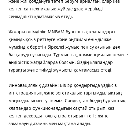
және жиі қолдануға төтеп беруге арналған, олар кез
келген сантехникалық жүйеде ұзақ мерзімді
сенімділікті қамтамасыз етеді.
Жоғары өнімділік: MNBAM бұрыштық клапандары
қиындықсыз реттеуге және оңтайлы өнімділікке
мүмкіндік беретін біркелкі жұмыс пен су ағынын дәл
басқаруды ұсынады. Тұрмыстық, коммерциялық немесе
өндірістік жағдайларда болсын, біздің клапандар
тұрақты және тиімді жұмысты қамтамасыз етеді.
Инновациялық дизайн: Біз әр қондырғыда үздіксіз
интеграцияның және эстетикалық тартымдылықтың
маңыздылығын түсінеміз. Сондықтан біздің бұрыштық
клапандар функционалдығын сақтай отырып, кез
келген декорды толықтыра отырып, тегіс және
заманауи дизайнымен мақтана алады.