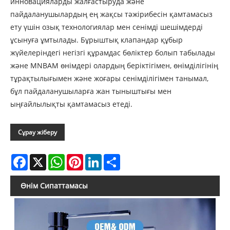
инновацияларды жалғастыруда және
пайдаланушылардың ең жақсы тәжірибесін қамтамасыз
ету үшін озық технологиялар мен сенімді шешімдерді
ұсынуға ұмтылады. Бұрыштық клапандар құбыр
жүйелеріндегі негізгі құрамдас бөліктер болып табылады
және MNBAM өнімдері олардың беріктігімен, өнімділігінің
тұрақтылығымен және жоғары сенімділігімен танымал,
бұл пайдаланушыларға жан тыныштығы мен
ыңғайлылықты қамтамасыз етеді.
Сұрау жіберу
Facebook
X
WhatsApp
Pinterest
LinkedIn
Share
Өнім Сипаттамасы