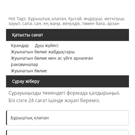
Hot Tags: Бұрыштық клапан, Қытай, өндіруші, жеткізуші,
зауыт, сапа, сән, ең жаңа, жеңілдік, төмен баға, арзан
Қатысты санат
Крандар
Душ жүйесі
Жуынатын бөлме жабдықтары
Жуынатын бөлме мен ас үйге арналған
раковиналар
Жуынатын бөлме
Сұрау жіберу
Сұрауыңызды төмендегі формада қалдырыңыз.
Біз сізге 24 сағат ішінде жауап береміз.