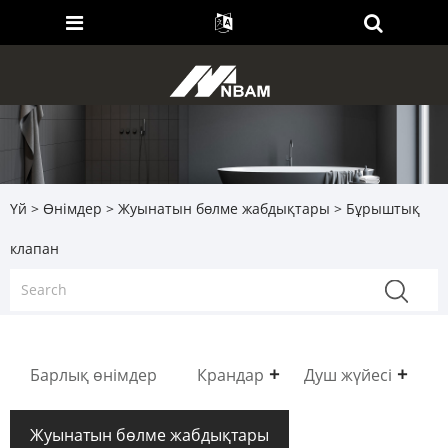
Үй
>
Өнімдер
>
Жуынатын бөлме жабдықтары
> Бұрыштық
клапан
Барлық өнімдер
Крандар
Душ жүйесі
Жуынатын бөлме жабдықтары