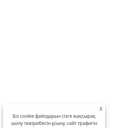
X
Біз cookie файлдарын сізге жақсырақ
шолу тәжірибесін ұсыну, сайт трафигін